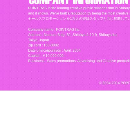
POINT RAG is the leading creative public relations firm in Shibuy
and it shows. We've built a reputation by being the 
セールスプロモーションを1万人の登録スタッフと共に展開して
Company name : POINTRAG Inc.
Address : Nomura Bldg. B1, Shibuya 2-10-9, Shibuya-ku,
Tokyo, Japan
Zip cord : 150-0002
Date of incorporation : April, 2004
Capital : ￥10,000,000.-
Bussiness : Sales promortions, Advertising and Creative product
© 2004-2014 POINTR