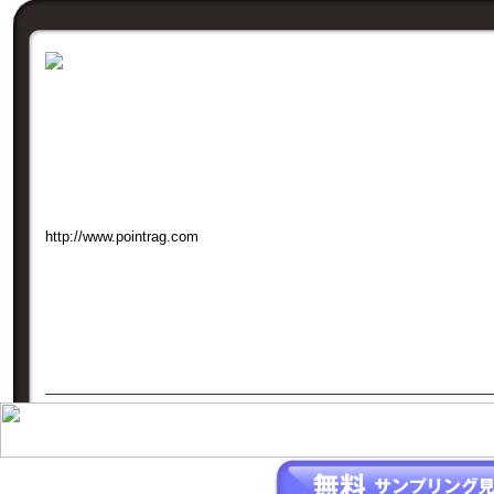
会社名
株式会社ポイントラグ
TEL
03-5485-5339
住所
〒150-0002 東京都渋谷区渋谷2-10-9
URL
http://www.pointrag.com
MAIL
info@pointrag.com
概要
店舗のプロモーションから世界的なイベントまで、1万名のネットワ
グから実施まで当社がワンストップで完結いたします。街頭をフィー
都圏NO1の実績から培った経験を活用し、最善のプランニングと最高
ます。 コーポレートサイト⇒http://www.pointrag.co.jp
掲載企業への一括お見積もりはこちらから