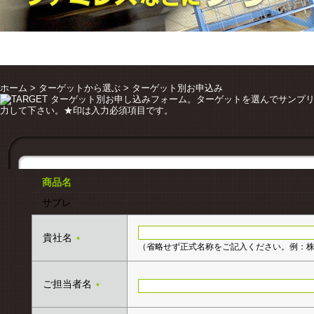
全国のサンプリング業者を一AC斉リサーチ・登録無
ホーム
>
ターゲットから選ぶ
> ターゲット別お申込み
商品名
サプレ
貴社名
★
（省略せず正式名称をご記入ください。例：株
ご担当者名
★